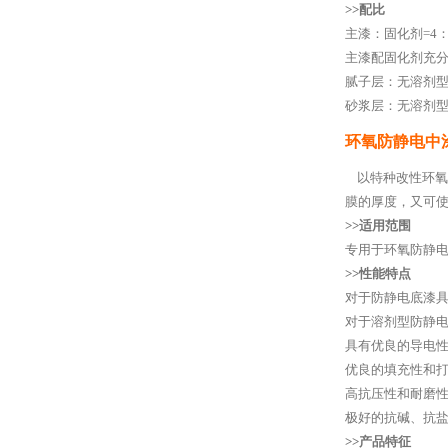
>>配比
主漆：固化剂=4：
主漆配固化剂充
腻子层：无溶剂型
砂浆层：无溶剂型
环氧防静电中
以特种改性环氧
膜的厚度，又可
>>适用范围
专用于环氧防静
>>性能特点
对于防静电底漆
对于溶剂型防静
具有优良的导电
优良的填充性和
高抗压性和耐磨
极好的抗碱、抗
>>产品特征