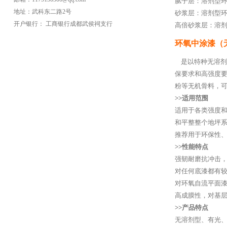
腻子层：溶剂型环
地址：武科东二路2号
砂浆层：溶剂型环
开户银行： 工商银行成都武侯祠支行
高倍砂浆层：溶剂
环氧中涂漆（
是以特种无溶剂
保要求和高强度
粉等无机骨料，
>>适用范围
适用于各类强度
和平整整个地坪
推荐用于环保性
>>性能特点
强韧耐磨抗冲击
对任何底漆都有
对环氧自流平面漆
高成膜性，对基
>>产品特点
无溶剂型、有光