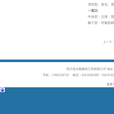
溶剂型、有光、
>>配比
中涂层：主漆：固
腻子层：环氧防静
上一个
四川龙永图建筑工程有限公司 地址
手机：15882299729 电话：028-85003887 028-8742
备案