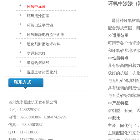
环氧中涂漆（
+
环氧中涂漆
+
环氧滚涂面漆
是特种环氧树脂
+
环氧自流平面漆
配合形成坚固、
+
环氧防静电自流平面漆
>>适用范围
可用于各个地坪
+
硬化剂耐磨地坪材料
和环氧砂浆地坪
+
交通标志牌
>>性能特点
+
道路热熔标线
具有极高的附着
+
混凝土密封固化剂
极好的抗碱、抗
与无机矿物填料
联系方式
具有强韧的耐磨
与石英砂等粗颗
四川龙永图建筑工程有限公司
>>产品特征
手机：15882299729
溶剂型、有光、
电话：028-85003887 028-87426299
>>配比
传真： 028-85003887
主漆：固化剂=4：
Q Q： 1175130300
主漆配固化剂充
邮箱：1175130300@qq.com