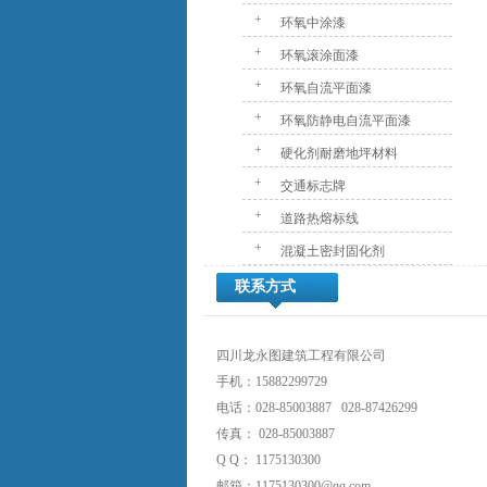
+
环氧中涂漆
+
环氧滚涂面漆
+
环氧自流平面漆
+
环氧防静电自流平面漆
+
硬化剂耐磨地坪材料
+
交通标志牌
+
道路热熔标线
+
混凝土密封固化剂
联系方式
四川龙永图建筑工程有限公司
手机：15882299729
电话：028-85003887 028-87426299
传真： 028-85003887
Q Q： 1175130300
邮箱：1175130300@qq.com