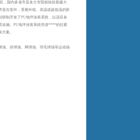
之后，国内多省市及各大专院校纷纷新建大
坪是在室外，受紫外线、高温或超低温的影
别研制开发了PU地坪涂装系统，以适应各
施。PU地坪涂装系统凭借****的抗紫
决方案。
球场、排球场、网球场、羽毛球场等运动场