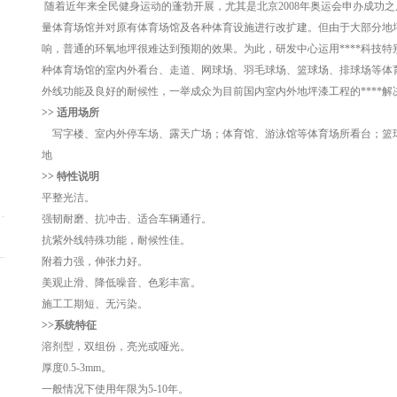
随着近年来全民健身运动的蓬勃开展，尤其是北京2008年奥运会申办成功
量体育场馆并对原有体育场馆及各种体育设施进行改扩建。但由于大部分地
响，普通的环氧地坪很难达到预期的效果。为此，研发中心运用****科技特
种体育场馆的室内外看台、走道、网球场、羽毛球场、篮球场、排球场等体育设
外线功能及良好的耐候性，一举成众为目前国内室内外地坪漆工程的****解
>> 适用场所
写字楼、室内外停车场、露天广场；体育馆、游泳馆等体育场所看台；篮
地
>> 特性说明
平整光洁。
强韧耐磨、抗冲击、适合车辆通行。
抗紫外线特殊功能，耐候性佳。
附着力强，伸张力好。
美观止滑、降低噪音、色彩丰富。
施工工期短、无污染。
>>
系统特征
溶剂型，双组份，亮光或哑光。
厚度0.5-3mm。
一般情况下使用年限为5-10年。