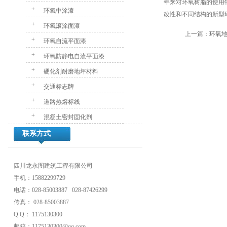
年来对环氧树脂的使用
+
环氧中涂漆
改性和不同结构的新型
+
环氧滚涂面漆
上一篇：
环氧
+
环氧自流平面漆
+
环氧防静电自流平面漆
+
硬化剂耐磨地坪材料
+
交通标志牌
+
道路热熔标线
+
混凝土密封固化剂
联系方式
四川龙永图建筑工程有限公司
手机：15882299729
电话：028-85003887 028-87426299
传真： 028-85003887
Q Q： 1175130300
邮箱：1175130300@qq.com